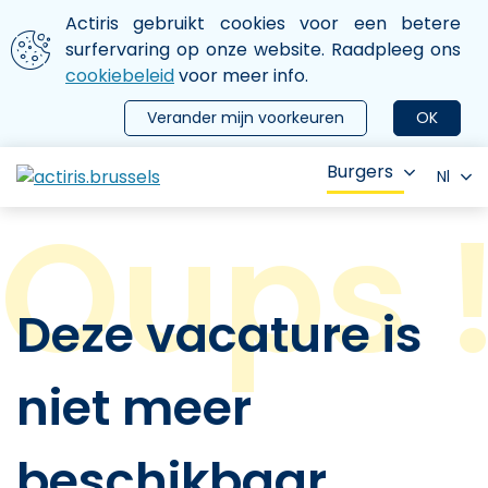
Aller au contenu principal
We gebruiken cookies
Actiris gebruikt cookies voor een betere
ermer le menu
surfervaring op onze website. Raadpleeg ons
cookiebeleid
voor meer info.
Verander mijn voorkeuren
OK
Burgers
Nl
Deze vacature is
niet meer
beschikbaar.