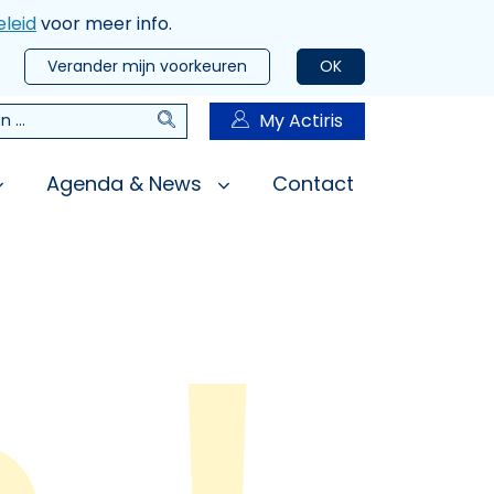
leid
voor meer info.
Verander mijn voorkeuren
OK
Zoeken
My Actiris
n
Agenda & News
Contact