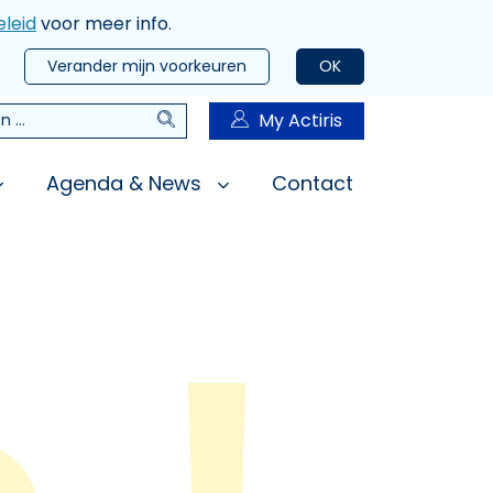
leid
voor meer info.
Verander mijn voorkeuren
OK
Zoeken
My Actiris
n
Agenda & News
Contact