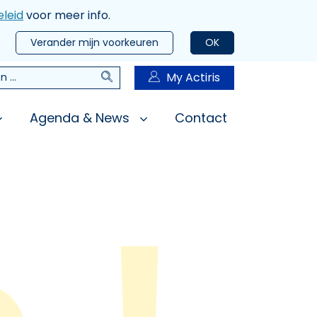
leid
voor meer info.
Verander mijn voorkeuren
OK
Zoeken
My Actiris
n
Agenda & News
Contact