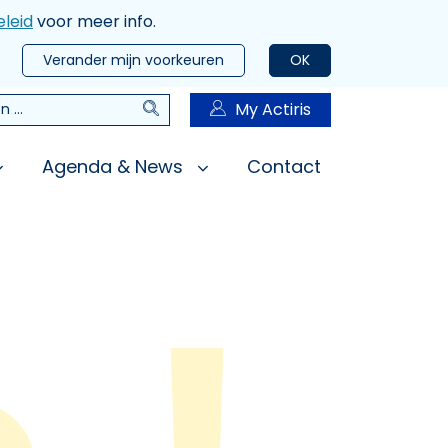
leid
voor meer info.
Verander mijn voorkeuren
OK
Zoeken
My Actiris
n
Agenda & News
Contact