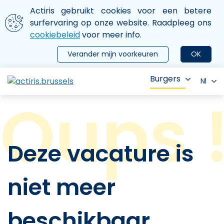
Aller au contenu principal
We gebruiken cookies
Actiris gebruikt cookies voor een betere
ermer le menu
surfervaring op onze website. Raadpleeg ons
cookiebeleid
voor meer info.
Verander mijn voorkeuren
OK
Burgers
Nl
Deze vacature is
niet meer
beschikbaar.