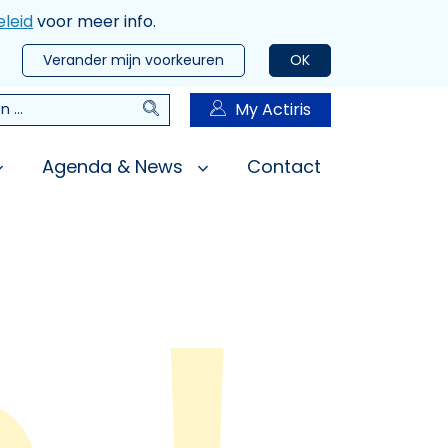
leid
voor meer info.
Verander mijn voorkeuren
OK
Zoeken
My Actiris
n
Agenda & News
Contact