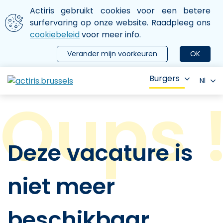
Aller au contenu principal
We gebruiken cookies
Actiris gebruikt cookies voor een betere
ermer le menu
surfervaring op onze website. Raadpleeg ons
cookiebeleid
voor meer info.
Verander mijn voorkeuren
OK
Burgers
Nl
Deze vacature is
niet meer
beschikbaar.