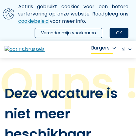
Aller au contenu principal
We gebruiken cookies
Actiris gebruikt cookies voor een betere
ermer le menu
surfervaring op onze website. Raadpleeg ons
cookiebeleid
voor meer info.
Verander mijn voorkeuren
OK
Burgers
Nl
Deze vacature is
niet meer
beschikbaar.