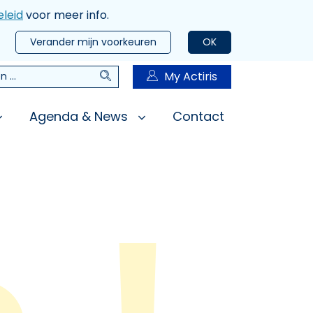
leid
voor meer info.
Verander mijn voorkeuren
OK
Zoeken
My Actiris
n
Agenda & News
Contact