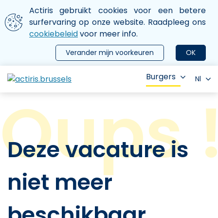
Aller au contenu principal
We gebruiken cookies
Actiris gebruikt cookies voor een betere
ermer le menu
surfervaring op onze website. Raadpleeg ons
cookiebeleid
voor meer info.
Verander mijn voorkeuren
OK
Burgers
Nl
Deze vacature is
niet meer
beschikbaar.