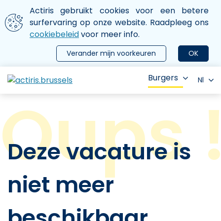
Aller au contenu principal
We gebruiken cookies
Actiris gebruikt cookies voor een betere
ermer le menu
surfervaring op onze website. Raadpleeg ons
cookiebeleid
voor meer info.
Verander mijn voorkeuren
OK
Burgers
Nl
Deze vacature is
niet meer
beschikbaar.