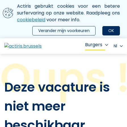
Aller au contenu principal
We gebruiken cookies
Actiris gebruikt cookies voor een betere
ermer le menu
surfervaring op onze website. Raadpleeg ons
cookiebeleid
voor meer info.
Verander mijn voorkeuren
OK
Burgers
Nl
Deze vacature is
niet meer
beschikbaar.