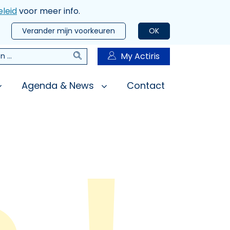
leid
voor meer info.
Verander mijn voorkeuren
OK
Zoeken
My Actiris
n
Agenda & News
Contact