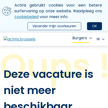
Aller au contenu principal
We gebruiken cookies
Actiris gebruikt cookies voor een betere
ermer le menu
surfervaring op onze website. Raadpleeg ons
cookiebeleid
voor meer info.
Verander mijn voorkeuren
OK
Burgers
Nl
Deze vacature is
niet meer
beschikbaar.