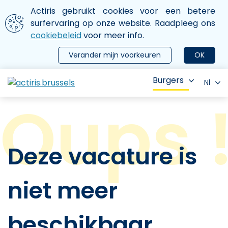
Aller au contenu principal
We gebruiken cookies
Actiris gebruikt cookies voor een betere
ermer le menu
surfervaring op onze website. Raadpleeg ons
cookiebeleid
voor meer info.
Verander mijn voorkeuren
OK
Burgers
Nl
Deze vacature is
niet meer
beschikbaar.