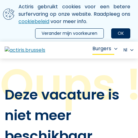
Aller au contenu principal
We gebruiken cookies
Actiris gebruikt cookies voor een betere
ermer le menu
surfervaring op onze website. Raadpleeg ons
cookiebeleid
voor meer info.
Verander mijn voorkeuren
OK
Burgers
Nl
Deze vacature is
niet meer
beschikbaar.