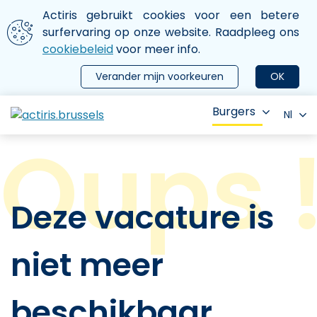
Aller au contenu principal
We gebruiken cookies
Actiris gebruikt cookies voor een betere
ermer le menu
surfervaring op onze website. Raadpleeg ons
cookiebeleid
voor meer info.
Verander mijn voorkeuren
OK
Burgers
Nl
Deze vacature is
niet meer
beschikbaar.