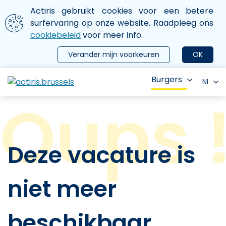
Aller au contenu principal
We gebruiken cookies
Actiris gebruikt cookies voor een betere
ermer le menu
surfervaring op onze website. Raadpleeg ons
cookiebeleid
voor meer info.
Verander mijn voorkeuren
OK
Burgers
Nl
Deze vacature is
niet meer
beschikbaar.