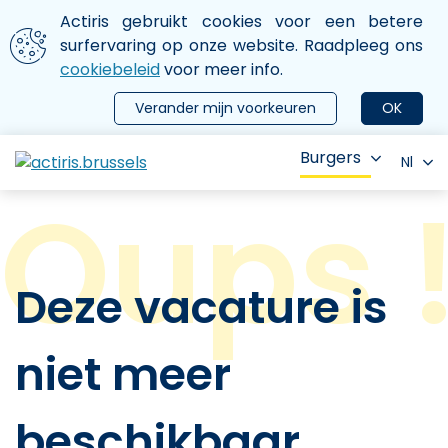
Aller au contenu principal
We gebruiken cookies
Actiris gebruikt cookies voor een betere
ermer le menu
surfervaring op onze website. Raadpleeg ons
cookiebeleid
voor meer info.
Verander mijn voorkeuren
OK
Burgers
Nl
Deze vacature is
niet meer
beschikbaar.