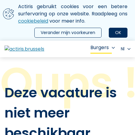
Aller au contenu principal
We gebruiken cookies
Actiris gebruikt cookies voor een betere
ermer le menu
surfervaring op onze website. Raadpleeg ons
cookiebeleid
voor meer info.
Verander mijn voorkeuren
OK
Burgers
Nl
Deze vacature is
niet meer
beschikbaar.