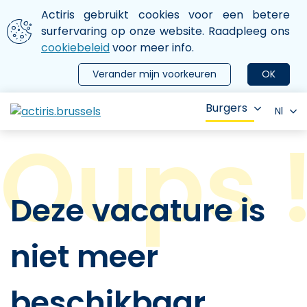
Aller au contenu principal
We gebruiken cookies
Actiris gebruikt cookies voor een betere
ermer le menu
surfervaring op onze website. Raadpleeg ons
cookiebeleid
voor meer info.
Verander mijn voorkeuren
OK
Burgers
Nl
Deze vacature is
niet meer
beschikbaar.