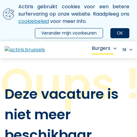
Aller au contenu principal
We gebruiken cookies
Actiris gebruikt cookies voor een betere
ermer le menu
surfervaring op onze website. Raadpleeg ons
cookiebeleid
voor meer info.
Verander mijn voorkeuren
OK
Burgers
Nl
Deze vacature is
niet meer
beschikbaar.