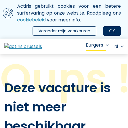
Aller au contenu principal
We gebruiken cookies
Actiris gebruikt cookies voor een betere
ermer le menu
surfervaring op onze website. Raadpleeg ons
cookiebeleid
voor meer info.
Verander mijn voorkeuren
OK
Burgers
Nl
Deze vacature is
niet meer
beschikbaar.