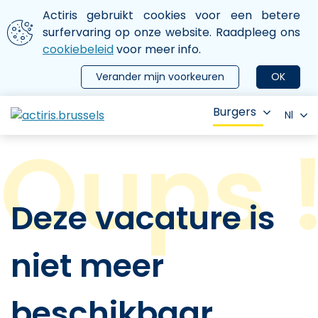
Aller au contenu principal
We gebruiken cookies
Actiris gebruikt cookies voor een betere
ermer le menu
surfervaring op onze website. Raadpleeg ons
cookiebeleid
voor meer info.
Verander mijn voorkeuren
OK
Burgers
Nl
Deze vacature is
niet meer
beschikbaar.