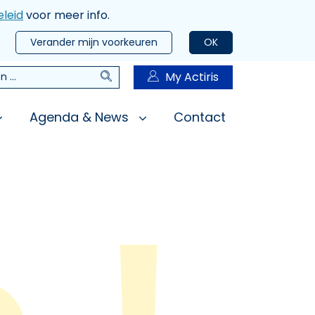
leid
voor meer info.
Verander mijn voorkeuren
OK
Zoeken
My Actiris
n
Agenda & News
Contact