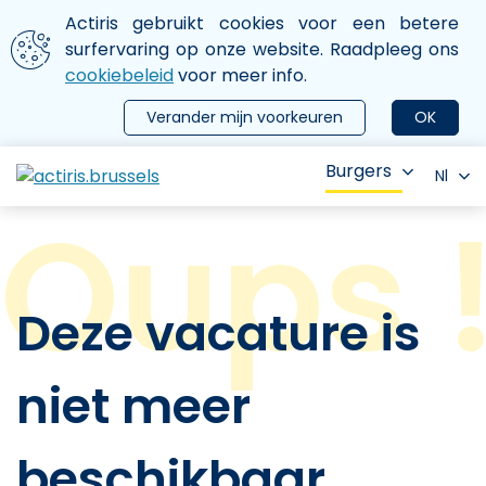
Aller au contenu principal
We gebruiken cookies
Actiris gebruikt cookies voor een betere
ermer le menu
surfervaring op onze website. Raadpleeg ons
cookiebeleid
voor meer info.
Verander mijn voorkeuren
OK
Burgers
Nl
Deze vacature is
niet meer
beschikbaar.