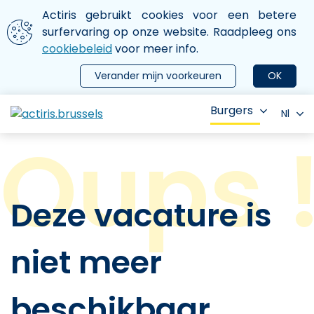
Aller au contenu principal
We gebruiken cookies
Actiris gebruikt cookies voor een betere
ermer le menu
surfervaring op onze website. Raadpleeg ons
cookiebeleid
voor meer info.
Verander mijn voorkeuren
OK
Burgers
Nl
Deze vacature is
niet meer
beschikbaar.