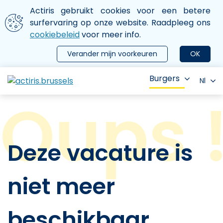
Aller au contenu principal
We gebruiken cookies
Actiris gebruikt cookies voor een betere
ermer le menu
surfervaring op onze website. Raadpleeg ons
cookiebeleid
voor meer info.
Verander mijn voorkeuren
OK
Burgers
Nl
Deze vacature is
niet meer
beschikbaar.