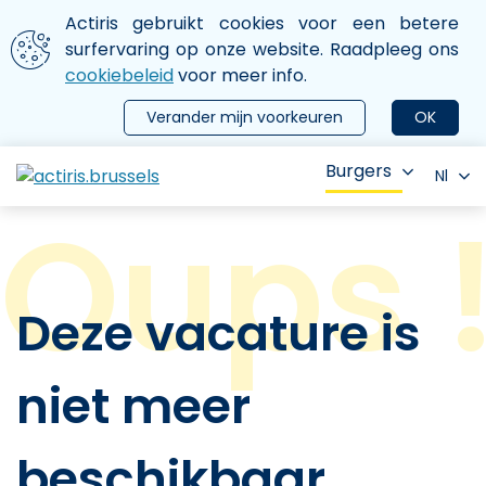
Aller au contenu principal
We gebruiken cookies
Actiris gebruikt cookies voor een betere
ermer le menu
surfervaring op onze website. Raadpleeg ons
cookiebeleid
voor meer info.
Verander mijn voorkeuren
OK
Burgers
Nl
Deze vacature is
niet meer
beschikbaar.