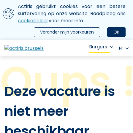
Aller au contenu principal
We gebruiken cookies
Actiris gebruikt cookies voor een betere
ermer le menu
surfervaring op onze website. Raadpleeg ons
cookiebeleid
voor meer info.
Verander mijn voorkeuren
OK
Burgers
Nl
Deze vacature is
niet meer
beschikbaar.