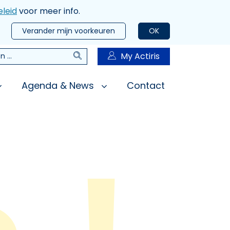
leid
voor meer info.
Verander mijn voorkeuren
OK
Zoeken
My Actiris
n
Agenda & News
Contact