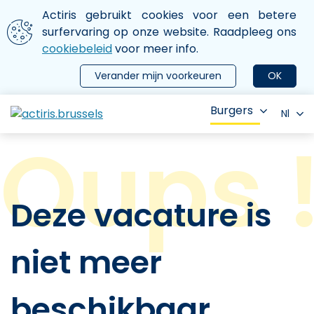
Aller au contenu principal
We gebruiken cookies
Actiris gebruikt cookies voor een betere
ermer le menu
surfervaring op onze website. Raadpleeg ons
cookiebeleid
voor meer info.
Verander mijn voorkeuren
OK
Burgers
Nl
Deze vacature is
niet meer
beschikbaar.