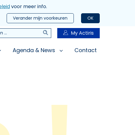
leid
voor meer info.
Verander mijn voorkeuren
OK
Zoeken
My Actiris
n
Agenda & News
Contact