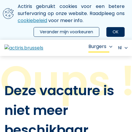
Aller au contenu principal
We gebruiken cookies
Actiris gebruikt cookies voor een betere
ermer le menu
surfervaring op onze website. Raadpleeg ons
cookiebeleid
voor meer info.
Verander mijn voorkeuren
OK
Burgers
Nl
Deze vacature is
niet meer
beschikbaar.