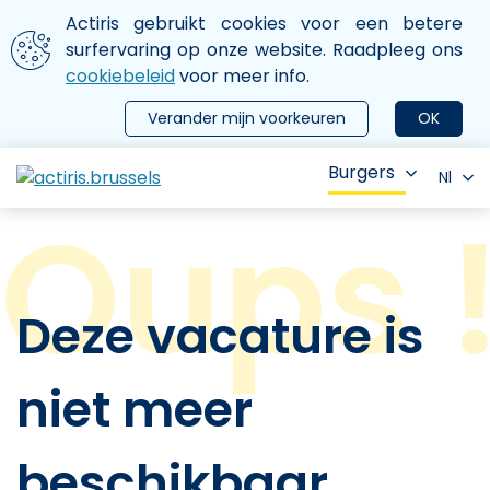
Aller au contenu principal
We gebruiken cookies
Actiris gebruikt cookies voor een betere
ermer le menu
surfervaring op onze website. Raadpleeg ons
cookiebeleid
voor meer info.
Verander mijn voorkeuren
OK
Burgers
Nl
Deze vacature is
niet meer
beschikbaar.