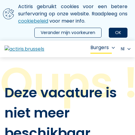
Aller au contenu principal
We gebruiken cookies
Actiris gebruikt cookies voor een betere
ermer le menu
surfervaring op onze website. Raadpleeg ons
cookiebeleid
voor meer info.
Verander mijn voorkeuren
OK
Burgers
Nl
Deze vacature is
niet meer
beschikbaar.