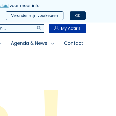
leid
voor meer info.
Verander mijn voorkeuren
OK
Zoeken
My Actiris
n
Agenda & News
Contact