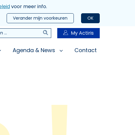
leid
voor meer info.
Verander mijn voorkeuren
OK
Zoeken
My Actiris
n
Agenda & News
Contact