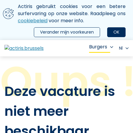
Aller au contenu principal
We gebruiken cookies
Actiris gebruikt cookies voor een betere
ermer le menu
surfervaring op onze website. Raadpleeg ons
cookiebeleid
voor meer info.
Verander mijn voorkeuren
OK
Burgers
Nl
Deze vacature is
niet meer
beschikbaar.