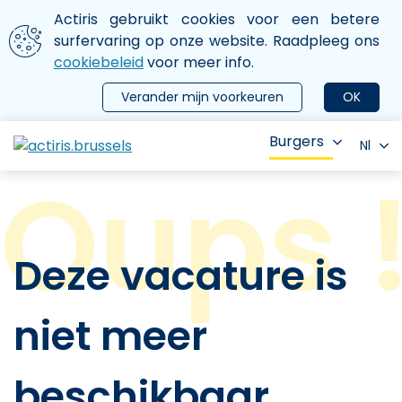
Aller au contenu principal
We gebruiken cookies
Actiris gebruikt cookies voor een betere
ermer le menu
surfervaring op onze website. Raadpleeg ons
cookiebeleid
voor meer info.
Verander mijn voorkeuren
OK
Burgers
Nl
Deze vacature is
niet meer
beschikbaar.