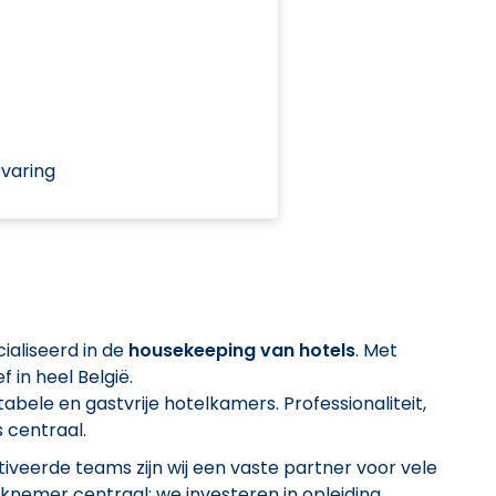
varing
ialiseerd in de
housekeeping van hotels
. Met
ef in heel België.
abele en gastvrije hotelkamers. Professionaliteit,
 centraal.
iveerde teams zijn wij een vaste partner voor vele
erknemer centraal: we investeren in opleiding,