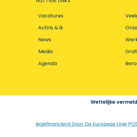
NUTTIGE LINKS
Vacatures
Veel
Actiris & ik
Onz
News
Werke
Media
Graf
Agenda
Ber
Wettelijke vermel