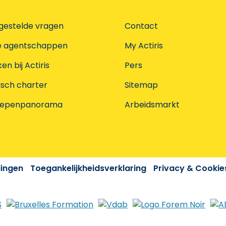
gestelde vragen
Contact
e agentschappen
My Actiris
n bij Actiris
Pers
isch charter
Sitemap
oepenpanorama
Arbeidsmarkt
dingen
Toegankelijkheidsverklaring
Privacy & Cookie