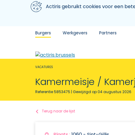
Aller au contenu principal
We gebruiken cookies
Actiris gebruikt cookies voor een be
Burgers
Werkgevers
Partners
VACATURES
Kamermeisje / Kamer
Referentie 5853475
| Gewijzigd op 04 augustus 2026
Terug naar de lijst
Plaats :
1060 - Sint-Gillis