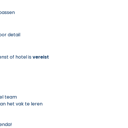
npassen
or detail
nst of hotel is
vereist
eel team
an het vak te leren
genda!