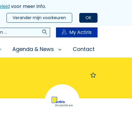
leid
voor meer info.
Verander mijn voorkeuren
OK
Zoeken
My Actiris
n
Agenda & News
Contact