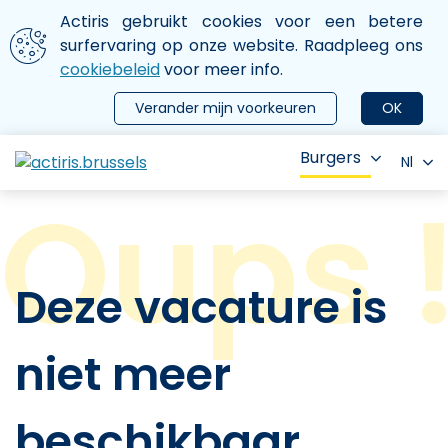
Aller au contenu principal
We gebruiken cookies
Actiris gebruikt cookies voor een betere
ermer le menu
surfervaring op onze website. Raadpleeg ons
cookiebeleid
voor meer info.
Verander mijn voorkeuren
OK
Burgers
Nl
Deze vacature is
niet meer
beschikbaar.