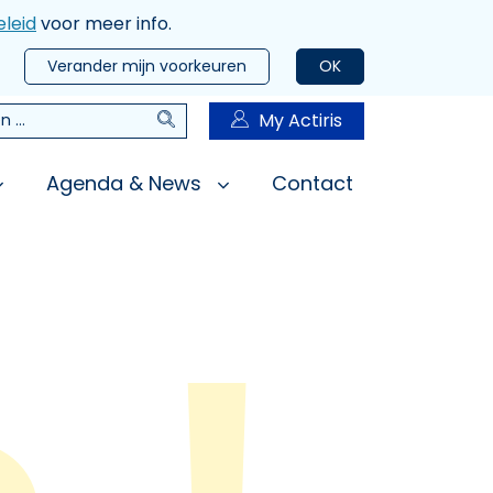
leid
voor meer info.
Verander mijn voorkeuren
OK
Zoeken
My Actiris
n
Agenda & News
Contact