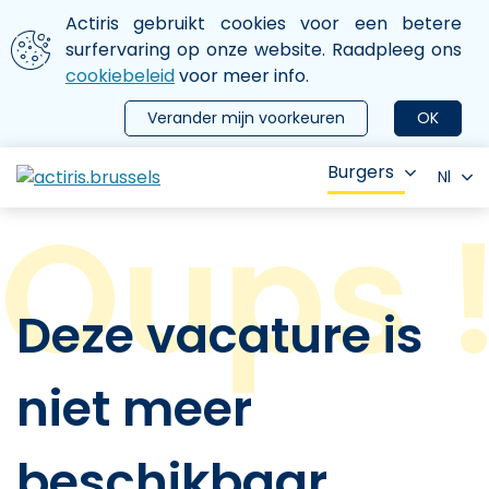
Aller au contenu principal
We gebruiken cookies
Actiris gebruikt cookies voor een betere
ermer le menu
surfervaring op onze website. Raadpleeg ons
cookiebeleid
voor meer info.
Verander mijn voorkeuren
OK
Burgers
Nl
Deze vacature is
niet meer
beschikbaar.