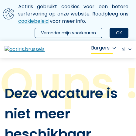
Aller au contenu principal
We gebruiken cookies
Actiris gebruikt cookies voor een betere
ermer le menu
surfervaring op onze website. Raadpleeg ons
cookiebeleid
voor meer info.
Verander mijn voorkeuren
OK
Burgers
Nl
Deze vacature is
niet meer
beschikbaar.