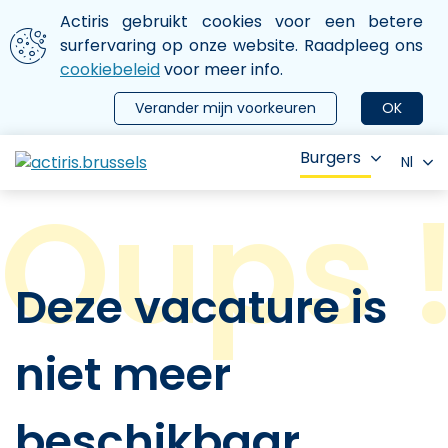
Aller au contenu principal
We gebruiken cookies
Actiris gebruikt cookies voor een betere
ermer le menu
surfervaring op onze website. Raadpleeg ons
cookiebeleid
voor meer info.
Verander mijn voorkeuren
OK
Burgers
Nl
Deze vacature is
niet meer
beschikbaar.