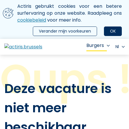
Aller au contenu principal
We gebruiken cookies
Actiris gebruikt cookies voor een betere
ermer le menu
surfervaring op onze website. Raadpleeg ons
cookiebeleid
voor meer info.
Verander mijn voorkeuren
OK
Burgers
Nl
Deze vacature is
niet meer
beschikbaar.