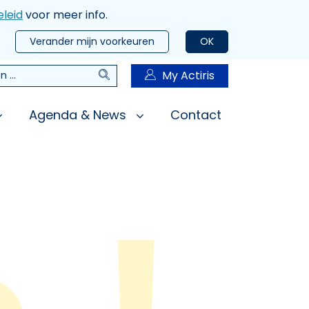
leid
voor meer info.
Verander mijn voorkeuren
OK
Zoeken
My Actiris
n
Agenda & News
Contact