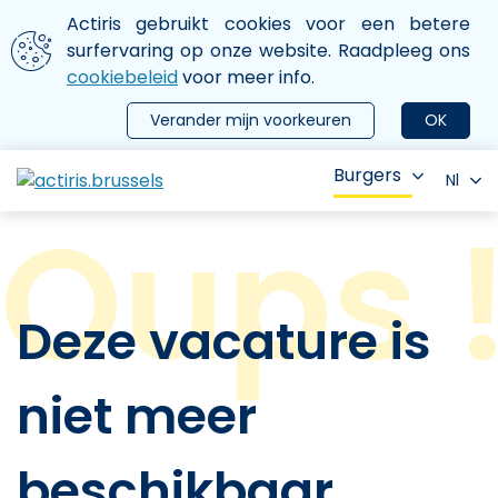
Aller au contenu principal
We gebruiken cookies
Actiris gebruikt cookies voor een betere
ermer le menu
surfervaring op onze website. Raadpleeg ons
cookiebeleid
voor meer info.
Verander mijn voorkeuren
OK
Burgers
Nl
Deze vacature is
niet meer
beschikbaar.